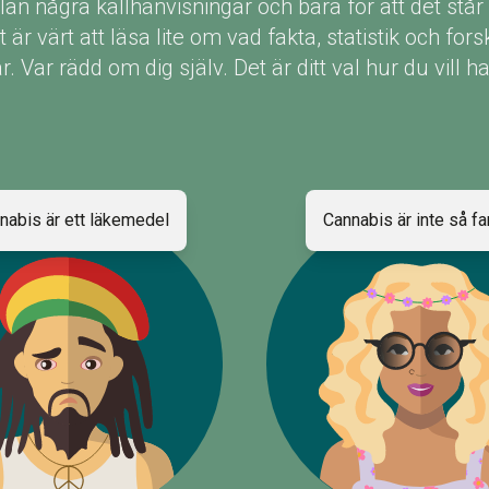
lan några källhänvisningar och bara för att det står
et är värt att läsa lite om vad fakta, statistik och fo
. Var rädd om dig själv. Det är ditt val hur du vill ha
nabis är ett läkemedel
Cannabis är inte så far