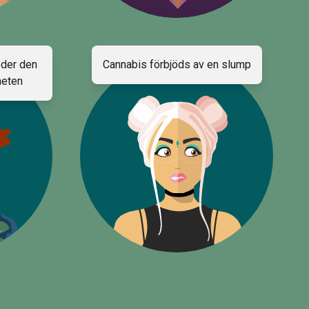
öder den
Cannabis förbjöds av en slump
heten