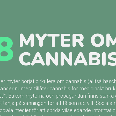
8
MYTER O
CANNABI
fler myter börjat cirkulera om cannabis (alltså has
länder numera tillåter cannabis för medicinskt bruk
å”. Bakom myterna och propagandan finns starka 
t tänja på sanningen för att få som de vill. Social
ciala medier för att sprida vilseledande informatio