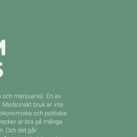
M
S
ch och marijuana). En av
. Medicinskt bruk är inte
ekonomiska och politiska
a medier är bra på många
n. Och det går